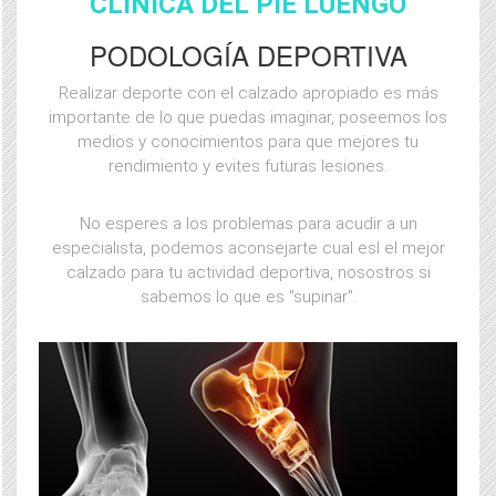
CLÍNICA DEL PIE LUENGO
PODOLOGÍA DEPORTIVA
Realizar deporte con el calzado apropiado es más
importante de lo que puedas imaginar, poseemos los
medios y conocimientos para que mejores tu
rendimiento y evites futuras lesiones.
No esperes a los problemas para acudir a un
especialista, podemos aconsejarte cual esl el mejor
calzado para tu actividad deportiva, nosostros si
sabemos lo que es "supinar".